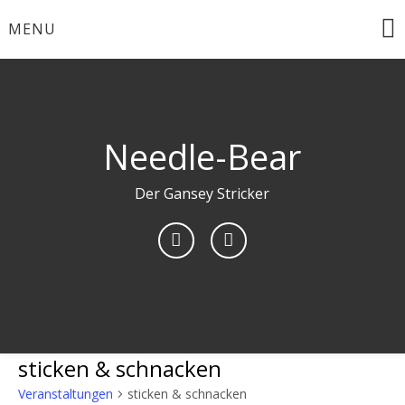
Skip
MENU
to
content
Needle-Bear
Der Gansey Stricker
sticken & schnacken
Veranstaltungen
sticken & schnacken