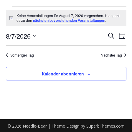
Veranstaltungen
Keine Veranstaltungen für August 7, 2026 vorgesehen. Hier geht
für
Hinweis
es zu den
nächsten bevorstehenden Veranstaltungen
.
August
8/7/2026
Verans
Ver
Suche
Tag
7,
Ans
Datum
Suche
wählen.
2026
Nav
Vorheriger Tag
Nächster Tag
und
Ansich
Kalender abonnieren
Naviga
© 2026 Needle-Bear
| Theme Design by
SuperbThemes.com