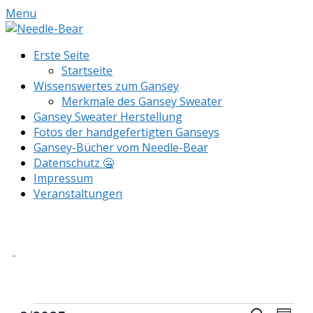
Skip
Menu
to
content
Erste Seite
Startseite
Wissenswertes zum Gansey
Merkmale des Gansey Sweater
Gansey Sweater Herstellung
Fotos der handgefertigten Ganseys
Gansey-Bücher vom Needle-Bear
Datenschutz 🤐
Impressum
Veranstaltungen
Needle-Bear
Der Gansey Stricker